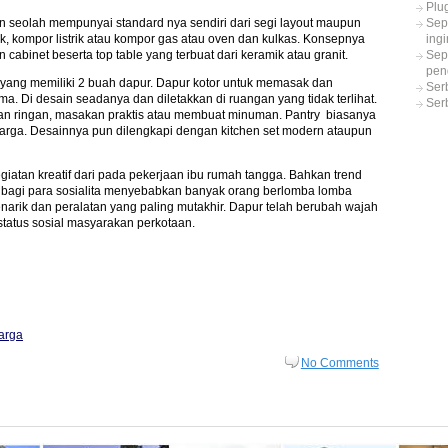
Plu
rn seolah mempunyai standard nya sendiri dari segi layout maupun
Sep
nk, kompor listrik atau kompor gas atau oven dan kulkas. Konsepnya
ing
 cabinet beserta top table yang terbuat dari keramik atau granit.
Sep
pen
 yang memiliki 2 buah dapur. Dapur kotor untuk memasak dan
Ser
. Di desain seadanya dan diletakkan di ruangan yang tidak terlihat.
Ser
an ringan, masakan praktis atau membuat minuman. Pantry biasanya
rga. Desainnya pun dilengkapi dengan kitchen set modern ataupun
atan kreatif dari pada pekerjaan ibu rumah tangga. Bahkan trend
i bagi para sosialita menyebabkan banyak orang berlomba lomba
rik dan peralatan yang paling mutakhir. Dapur telah berubah wajah
status sosial masyarakan perkotaan.
arga
No Comments