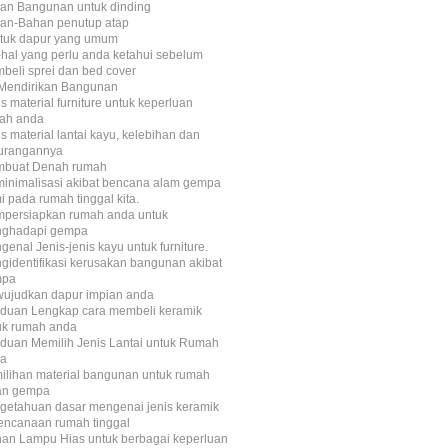
an Bangunan untuk dinding
an-Bahan penutup atap
tuk dapur yang umum
-hal yang perlu anda ketahui sebelum
beli sprei dan bed cover
n Mendirikan Bangunan
s material furniture untuk keperluan
ah anda
s material lantai kayu, kelebihan dan
urangannya
buat Denah rumah
inimalisasi akibat bencana alam gempa
i pada rumah tinggal kita.
persiapkan rumah anda untuk
ghadapi gempa
enal Jenis-jenis kayu untuk furniture.
gidentifikasi kerusakan bangunan akibat
mpa
ujudkan dapur impian anda
duan Lengkap cara membeli keramik
uk rumah anda
duan Memilih Jenis Lantai untuk Rumah
a
ilihan material bangunan untuk rumah
an gempa
getahuan dasar mengenai jenis keramik
encanaan rumah tinggal
ihan Lampu Hias untuk berbagai keperluan