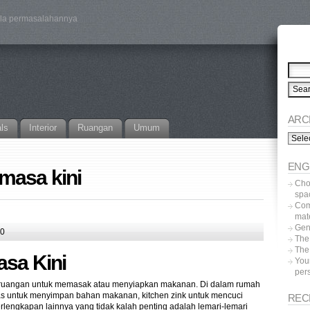
ala permasalahannya
ARC
als
Interior
Ruangan
Umum
Archi
ENG
masa kini
Choo
spa
Com
mat
Gen
10
The
The 
asa Kini
Your
pers
i ruangan untuk memasak atau menyiapkan makanan. Di dalam rumah
as untuk menyimpan bahan makanan, kitchen zink untuk mencuci
REC
ngkapan lainnya yang tidak kalah penting adalah lemari-lemari