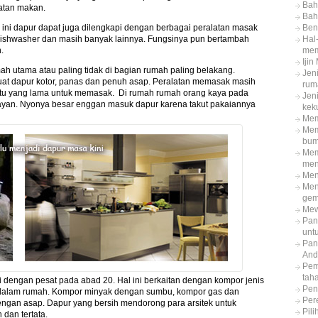
Bah
atan makan.
Bah
ni dapur dapat juga dilengkapi dengan berbagai peralatan masak
Ben
, dishwasher dan masih banyak lainnya. Fungsinya pun bertambah
Hal
.
mem
Iji
ah utama atau paling tidak di bagian rumah paling belakang.
Jeni
t dapur kotor, panas dan penuh asap. Peralatan memasak masih
rum
aktu yang lama untuk memasak. Di rumah rumah orang kaya pada
Jeni
ayan. Nyonya besar enggan masuk dapur karena takut pakaiannya
kek
Mem
Mem
bum
Mem
men
Meng
Men
ge
Mew
Pan
unt
Pan
And
Pem
tah
i dengan pesat pada abad 20. Hal ini berkaitan dengan kompor jenis
Pen
ke dalam rumah. Kompor minyak dengan sumbu, kompor gas dan
Per
dengan asap. Dapur yang bersih mendorong para arsitek untuk
Pil
dan tertata.