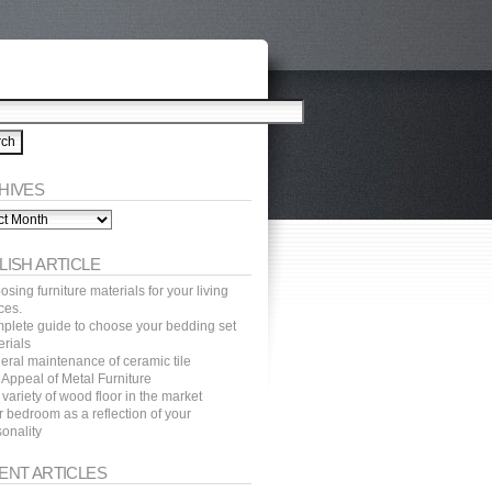
HIVES
ves
LISH ARTICLE
sing furniture materials for your living
ces.
plete guide to choose your bedding set
erials
eral maintenance of ceramic tile
 Appeal of Metal Furniture
variety of wood floor in the market
 bedroom as a reflection of your
onality
ENT ARTICLES