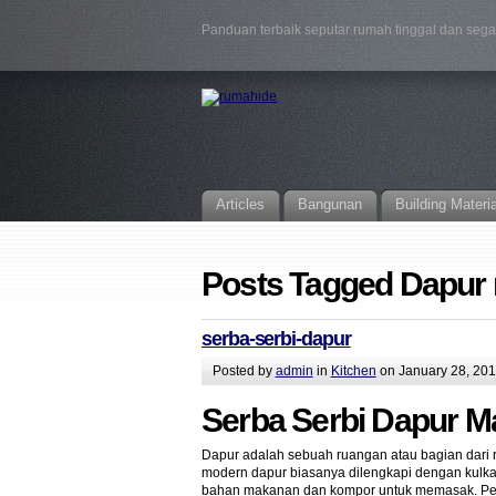
Panduan terbaik seputar rumah tinggal dan seg
Articles
Bangunan
Building Materi
Posts Tagged Dapur 
serba-serbi-dapur
Posted by
admin
in
Kitchen
on January 28, 20
Serba Serbi Dapur M
Dapur adalah sebuah ruangan atau bagian dar
modern dapur biasanya dilengkapi dengan kulk
bahan makanan dan kompor untuk memasak. Perle