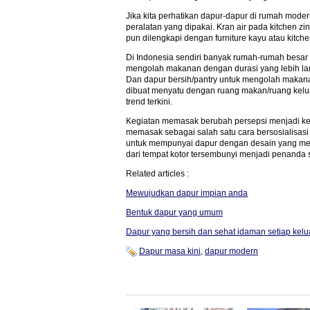
Jika kita perhatikan dapur-dapur di rumah mode
peralatan yang dipakai. Kran air pada kitchen zi
pun dilengkapi dengan furniture kayu atau kitchen
Di Indonesia sendiri banyak rumah-rumah besar
mengolah makanan dengan durasi yang lebih lama
Dan dapur bersih/pantry untuk mengolah makan
dibuat menyatu dengan ruang makan/ruang kelua
trend terkini.
Kegiatan memasak berubah persepsi menjadi kegi
memasak sebagai salah satu cara bersosialisas
untuk mempunyai dapur dengan desain yang mena
dari tempat kotor tersembunyi menjadi penanda 
Related articles :
Mewujudkan dapur impian anda
Bentuk dapur yang umum
Dapur yang bersih dan sehat idaman setiap kelu
Dapur masa kini
,
dapur modern