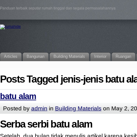
Panduan terbaik seputar rumah tinggal dan segala permasalahannya
Articles
Bangunan
Building Materials
Interior
Ruangan
Posts Tagged jenis-jenis batu a
batu alam
Posted by
admin
in
Building Materials
on May 2, 2
Serba serbi batu alam
Setelah dua bulan tidak menulis artikel karena kesi