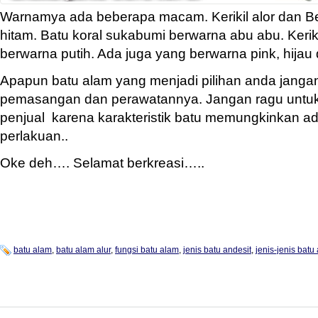
Warnamya ada beberapa macam. Kerikil alor dan B
hitam. Batu koral sukabumi berwarna abu abu. Keri
berwarna putih. Ada juga yang berwarna pink, hijau 
Apapun batu alam yang menjadi pilihan anda jang
pemasangan dan perawatannya. Jangan ragu untuk
penjual karena karakteristik batu memungkinkan 
perlakuan..
Oke deh…. Selamat berkreasi…..
batu alam
,
batu alam alur
,
fungsi batu alam
,
jenis batu andesit
,
jenis-jenis batu