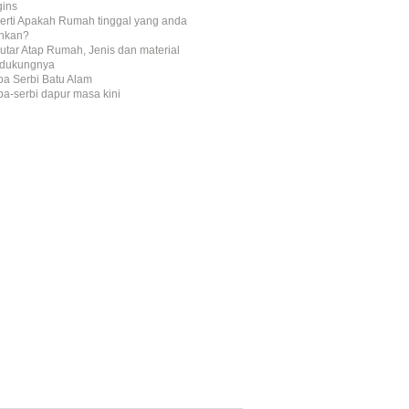
gins
erti Apakah Rumah tinggal yang anda
inkan?
utar Atap Rumah, Jenis dan material
dukungnya
ba Serbi Batu Alam
ba-serbi dapur masa kini