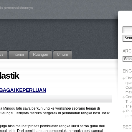
ala permasalahannya
ARC
als
Interior
Ruangan
Umum
Archi
ENG
lastik
Choo
spa
Com
RBAGAI KEPERLUAN
mat
Gen
The
The 
a Minggu lalu saya berkunjung ke workshop seorang teman di
Your
ileungsi. Ternyata mereka bergerak di pembuatan rangka besi untuk
pers
.
juga bisa melihat proses pembuatan rangka kursi serba guna dari
REC
mpai akhir. Dari pemilihan dan pembentukan rangka besi sampai