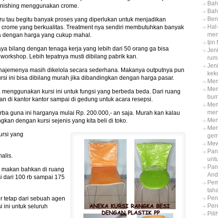
Bah
finishing menggunakan crome.
Bah
Ben
ru tau begitu banyak proses yang diperlukan untuk menjadikan
Hal
g crome yang berkualitas. Treatment nya sendiri membutuhkan banyak
mem
ia dengan harga yang cukup mahal.
Iji
ya bilang dengan tenaga kerja yang lebih dari 50 orang ga bisa
Jeni
 workshop. Lebih tepatnya musti dibilang pabrik kan.
rum
Jeni
najemenya masih dikelola secara sederhana. Makanya outputnya pun
kek
rsi ini bisa dibilang murah jika dibandingkan dengan harga pasar.
Mem
Mem
a menggunakan kursi ini untuk fungsi yang berbeda beda. Dari ruang
bum
n di kantor kantor sampai di gedung untuk acara resepsi.
Mem
men
rba guna ini harganya mulai Rp. 200.000,- an saja. Murah kan kalau
Meng
gkan dengan kursi sejenis yang kita beli di toko.
Men
ursi yang
ge
Mew
Pan
alis.
unt
Pan
ah makan bahkan di ruang
And
i dari 100 rb sampai 175
Pem
tah
Pen
r tetap dari sebuah agen
Per
 ini untuk seluruh
Pil