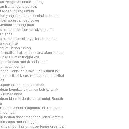
an Bangunan untuk dinding
an-Bahan penutup atap
tuk dapur yang umum
-hal yang perlu anda ketahui sebelum
beli sprei dan bed cover
n Mendirikan Bangunan
s material furniture untuk keperluan
ah anda
s material lantai kayu, kelebihan dan
urangannya
buat Denah rumah
inimalisasi akibat bencana alam gempa
i pada rumah tinggal kita.
persiapkan rumah anda untuk
ghadapi gempa
enal Jenis-jenis kayu untuk furniture.
gidentifikasi kerusakan bangunan akibat
mpa
ujudkan dapur impian anda
duan Lengkap cara membeli keramik
uk rumah anda
duan Memilih Jenis Lantai untuk Rumah
a
ilihan material bangunan untuk rumah
an gempa
getahuan dasar mengenai jenis keramik
encanaan rumah tinggal
ihan Lampu Hias untuk berbagai keperluan