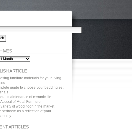
HIVES
ves
LISH ARTICLE
sing furniture materials for your living
ces.
plete guide to choose your bedding set
erials
eral maintenance of ceramic tile
 Appeal of Metal Furniture
variety of wood floor in the market
 bedroom as a reflection of your
onality
ENT ARTICLES