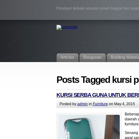
Panduan terbaik seputar rumah tinggal dan seg
Articles
Bangunan
Building Materi
Posts Tagged kursi p
KURSI SERBA GUNA UNTUK BE
Posted by
admin
in
Furniture
on May 4, 2015
Beberap
daerah c
furniture
Senang 
awal sa