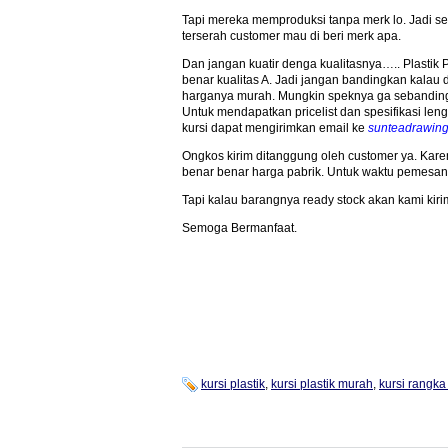
Tapi mereka memproduksi tanpa merk lo. Jadi se
terserah customer mau di beri merk apa.
Dan jangan kuatir denga kualitasnya….. Plastik 
benar kualitas A. Jadi jangan bandingkan kalau 
harganya murah. Mungkin speknya ga sebandin
Untuk mendapatkan pricelist dan spesifikasi len
kursi dapat mengirimkan email ke
sunteadrawin
Ongkos kirim ditanggung oleh customer ya. Karen
benar benar harga pabrik. Untuk waktu pemesana
Tapi kalau barangnya ready stock akan kami kirim
Semoga Bermanfaat.
kursi plastik
,
kursi plastik murah
,
kursi rangka