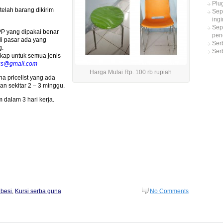
Plu
telah barang dikirim
Sep
ing
Sep
PP yang dipakai benar
pen
di pasar ada yang
Ser
g.
Ser
gkap untuk semua jenis
gs@gmail.com
Harga Mulai Rp. 100 rb rupiah
a pricelist yang ada
n sekitar 2 – 3 minggu.
 dalam 3 hari kerja.
 besi
,
Kursi serba guna
No Comments