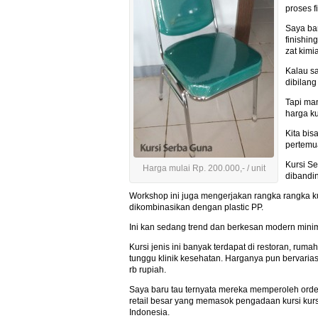
proses 
Saya ba
finishin
zat kim
Kalau sa
dibilang
Tapi ma
harga ku
Kita bis
pertemua
Kursi Se
Harga mulai Rp. 200.000,- / unit
dibandin
Workshop ini juga mengerjakan rangka rangka k
dikombinasikan dengan plastic PP.
Ini kan sedang trend dan berkesan modern minim
Kursi jenis ini banyak terdapat di restoran, rum
tunggu klinik kesehatan. Harganya pun bervarias
rb rupiah.
Saya baru tau ternyata mereka memperoleh orde
retail besar yang memasok pengadaan kursi kursi
Indonesia.