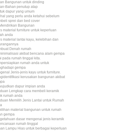
an Bangunan untuk dinding
an-Bahan penutup atap
tuk dapur yang umum
-hal yang perlu anda ketahui sebelum
beli sprei dan bed cover
n Mendirikan Bangunan
s material furniture untuk keperluan
ah anda
s material lantai kayu, kelebihan dan
urangannya
buat Denah rumah
inimalisasi akibat bencana alam gempa
i pada rumah tinggal kita.
persiapkan rumah anda untuk
ghadapi gempa
enal Jenis-jenis kayu untuk furniture.
gidentifikasi kerusakan bangunan akibat
mpa
ujudkan dapur impian anda
duan Lengkap cara membeli keramik
uk rumah anda
duan Memilih Jenis Lantai untuk Rumah
a
ilihan material bangunan untuk rumah
an gempa
getahuan dasar mengenai jenis keramik
encanaan rumah tinggal
ihan Lampu Hias untuk berbagai keperluan