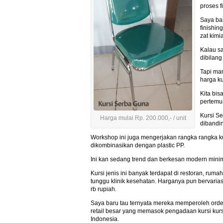
proses 
Saya ba
finishin
zat kim
Kalau sa
dibilang
Tapi ma
harga ku
Kita bis
pertemua
Kursi Se
Harga mulai Rp. 200.000,- / unit
dibandin
Workshop ini juga mengerjakan rangka rangka k
dikombinasikan dengan plastic PP.
Ini kan sedang trend dan berkesan modern minim
Kursi jenis ini banyak terdapat di restoran, rum
tunggu klinik kesehatan. Harganya pun bervarias
rb rupiah.
Saya baru tau ternyata mereka memperoleh orde
retail besar yang memasok pengadaan kursi kursi
Indonesia.