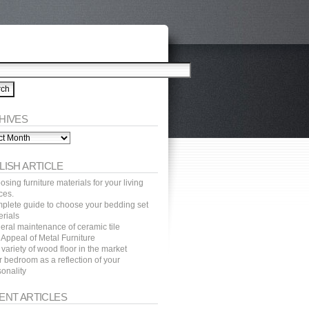
HIVES
ves
LISH ARTICLE
sing furniture materials for your living
ces.
plete guide to choose your bedding set
erials
eral maintenance of ceramic tile
 Appeal of Metal Furniture
variety of wood floor in the market
 bedroom as a reflection of your
onality
ENT ARTICLES