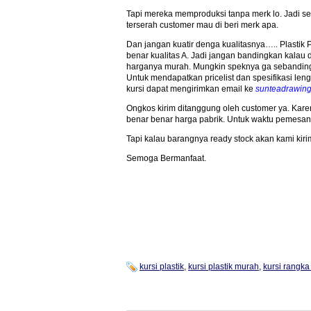
Tapi mereka memproduksi tanpa merk lo. Jadi se
terserah customer mau di beri merk apa.
Dan jangan kuatir denga kualitasnya….. Plastik 
benar kualitas A. Jadi jangan bandingkan kalau 
harganya murah. Mungkin speknya ga sebandin
Untuk mendapatkan pricelist dan spesifikasi len
kursi dapat mengirimkan email ke
sunteadrawin
Ongkos kirim ditanggung oleh customer ya. Karen
benar benar harga pabrik. Untuk waktu pemesana
Tapi kalau barangnya ready stock akan kami kirim
Semoga Bermanfaat.
kursi plastik
,
kursi plastik murah
,
kursi rangka