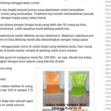
Bah
finishing menggunakan crome.
Bah
Ben
ru tau begitu banyak proses yang diperlukan untuk menjadikan
Hal
g crome yang berkualitas. Treatment nya sendiri membutuhkan banyak
mem
ia dengan harga yang cukup mahal.
Iji
ya bilang dengan tenaga kerja yang lebih dari 50 orang ga bisa
Jeni
 workshop. Lebih tepatnya musti dibilang pabrik kan.
rum
Jeni
najemenya masih dikelola secara sederhana. Makanya outputnya pun
kek
rsi ini bisa dibilang murah jika dibandingkan dengan harga pasar.
Mem
Mem
a menggunakan kursi ini untuk fungsi yang berbeda beda. Dari ruang
bum
n di kantor kantor sampai di gedung untuk acara resepsi.
Mem
men
rba guna ini harganya mulai Rp. 200.000,- an saja. Murah kan kalau
Meng
gkan dengan kursi sejenis yang kita beli di toko.
Men
ursi yang
ge
Mew
Pan
alis.
unt
Pan
ah makan bahkan di ruang
And
i dari 100 rb sampai 175
Pem
tah
Pen
r tetap dari sebuah agen
Per
 ini untuk seluruh
Pil