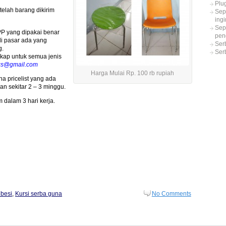
Plu
telah barang dikirim
Sep
ing
Sep
PP yang dipakai benar
pen
di pasar ada yang
Ser
g.
Ser
gkap untuk semua jenis
gs@gmail.com
Harga Mulai Rp. 100 rb rupiah
a pricelist yang ada
n sekitar 2 – 3 minggu.
 dalam 3 hari kerja.
 besi
,
Kursi serba guna
No Comments