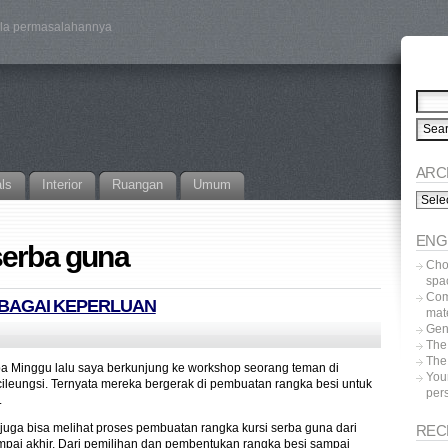
ala permasalahannya
ARC
als
Interior
Ruangan
Umum
Archi
ENG
serba guna
Choo
spa
Com
RBAGAI KEPERLUAN
mat
Gen
The
The 
a Minggu lalu saya berkunjung ke workshop seorang teman di
Your
ileungsi. Ternyata mereka bergerak di pembuatan rangka besi untuk
pers
.
juga bisa melihat proses pembuatan rangka kursi serba guna dari
REC
mpai akhir. Dari pemilihan dan pembentukan rangka besi sampai