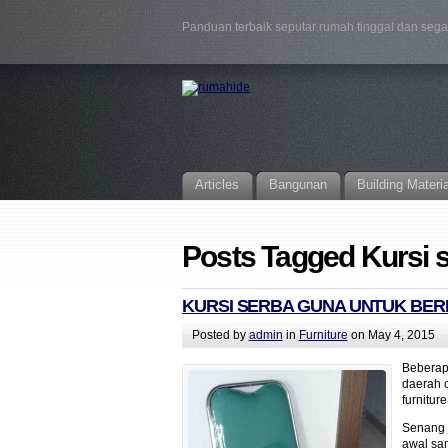
Panduan terbaik seputar rumah tinggal dan seg
Articles
Bangunan
Building Materi
Posts Tagged Kursi 
KURSI SERBA GUNA UNTUK BE
Posted by
admin
in
Furniture
on May 4, 2015
Beberap
daerah c
furniture
Senang 
awal sa