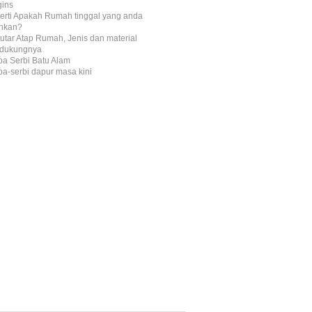
gins
erti Apakah Rumah tinggal yang anda
inkan?
utar Atap Rumah, Jenis dan material
dukungnya
ba Serbi Batu Alam
ba-serbi dapur masa kini